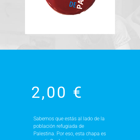
2,00
€
Sabemos que estás al lado de la
población refugiada de
Palestina. Por eso, esta chapa es