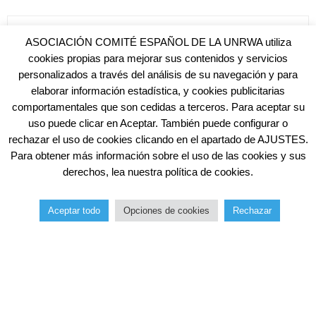
ASOCIACIÓN COMITÉ ESPAÑOL DE LA UNRWA utiliza
cookies propias para mejorar sus contenidos y servicios
personalizados a través del análisis de su navegación y para
elaborar información estadística, y cookies publicitarias
comportamentales que son cedidas a terceros. Para aceptar su
uso puede clicar en Aceptar. También puede configurar o
rechazar el uso de cookies clicando en el apartado de AJUSTES.
Para obtener más información sobre el uso de las cookies y sus
derechos, lea nuestra política de cookies.
Aceptar todo
Opciones de cookies
Rechazar
Inicio
Catálogo
Tatriz
Regalo Justo
Más
KUFIYA “ORIGINAL NEGRA”
26,00
€
AGOTADO