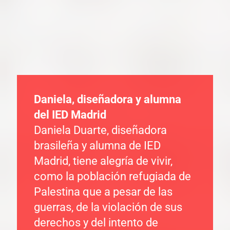
Daniela, diseñadora y alumna
del IED Madrid
Daniela Duarte, diseñadora
brasileña y alumna de IED
Madrid, tiene alegría de vivir,
como la población refugiada de
Palestina que a pesar de las
guerras, de la violación de sus
derechos y del intento de