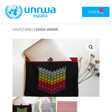
0
0,00
€
INICIO
/
TATRIZ
/ FUNDA SOMAYA