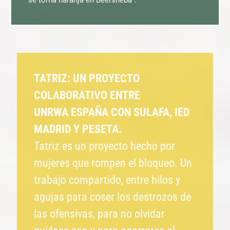
TATRIZ: UN PROYECTO
COLABORATIVO ENTRE
UNRWA ESPAÑA CON SULAFA, IED
MADRID Y PESETA.
Tatriz es un proyecto hecho por
mujeres que rompen el bloqueo. Un
trabajo compartido, entre hilos y
agujas para coser los destrozos de
las ofensivas, para no olvidar